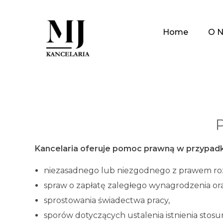
Home
O N
Marcin Józefiak
Radca Prawny
Kancelaria oferuje pomoc prawną w przypadk
niezasadnego lub niezgodnego z prawem roz
spraw o zapłatę zaległego wynagrodzenia or
sprostowania świadectwa pracy,
sporów dotyczących ustalenia istnienia stosu