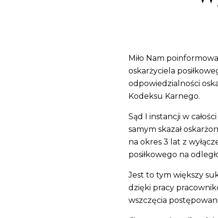
Miło Nam poinformować
oskarżyciela posiłkowe
odpowiedzialności osk
Kodeksu Karnego.
Sąd I instancji w całoś
samym skazał oskarżon
na okres 3 lat z wyłącz
posiłkowego na odległo
Jest to tym większy su
dzięki pracy pracowni
wszczęcia postępowani