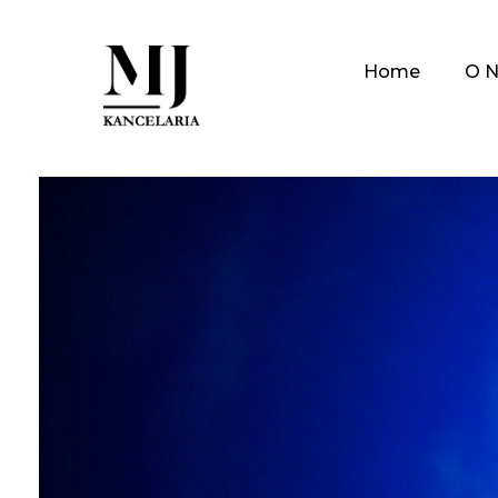
Home
O N
Marcin Józefiak
Radca Prawny