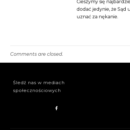
Cieszymy się najbardzi
dodać jedynie, że Sąd 
uznać za nękanie.
Comments are closed.
Śledź nas w mediach
społecznościowych