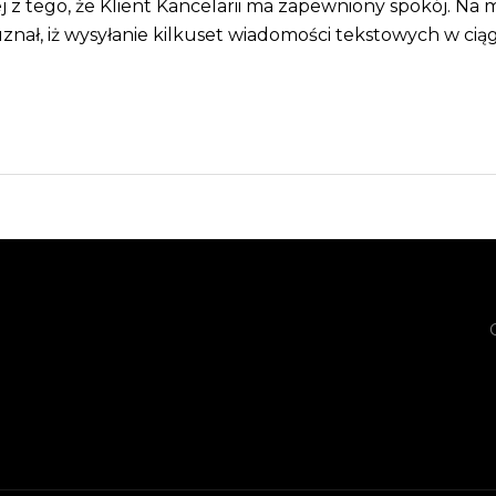
ej z tego, że Klient Kancelarii ma zapewniony spokój. Na
uznał, iż wysyłanie kilkuset wiadomości tekstowych w c