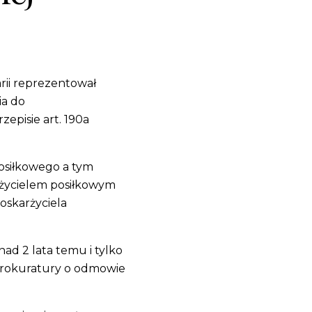
rii reprezentował
ia do
episie art. 190a
 posiłkowego a tym
rżycielem posiłkowym
 oskarżyciela
ad 2 lata temu i tylko
 Prokuratury o odmowie