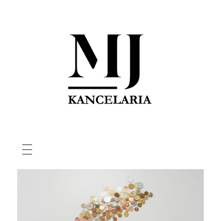
Home
Monthly Archives:
sierpień 2023
Marcin Józefiak
Radca Prawny
Home
O Nas
Usługi