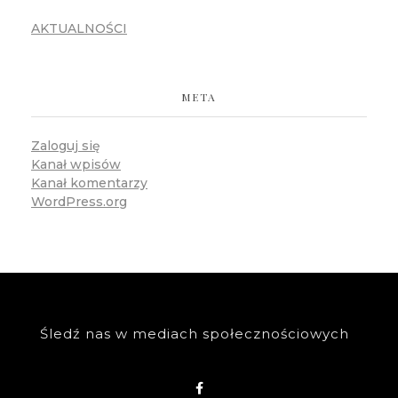
AKTUALNOŚCI
META
Zaloguj się
Kanał wpisów
Kanał komentarzy
WordPress.org
Śledź nas w mediach społecznościowych