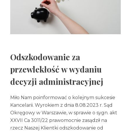
Współpraca
Prawo cywilne
Prawo rodzinne i spadkowe
Nasz Zespół
Prawo pracy i ubezpieczeń
Pomoc Frankowiczom
Prawo administracyjne
Blog
Odszkodowanie za
Prawo handlowe
przewlekłość w wydaniu
Kontakt
Prawo karne
decyzji administracyjnej
Pozostałe sprawy
Miło Nam poinformować o kolejnym sukcesie
Porady prawne online
Kancelarii. Wyrokiem z dnia 8.08.2023 r. Sąd
Okręgowy w Warszawie, w sprawie o sygn. akt
XXVII Ca 3011/22 prawomocnie zasądził na
rzecz Naszej Klientki odszkodowanie od